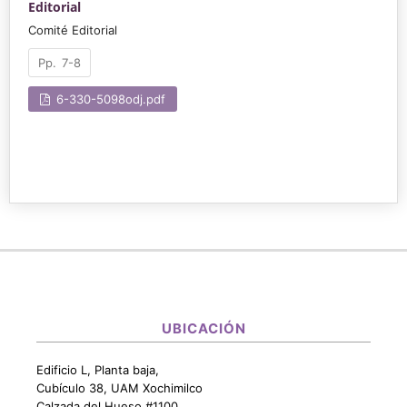
Editorial
Comité Editorial
7-8
6-330-5098odj.pdf
UBICACIÓN
Edificio L, Planta baja,
Cubículo 38, UAM Xochimilco
Calzada del Hueso #1100,