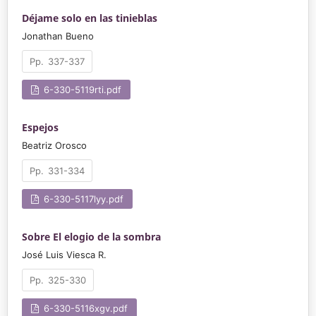
Déjame solo en las tinieblas
Jonathan Bueno
337-337
6-330-5119rti.pdf
Espejos
Beatriz Orosco
331-334
6-330-5117lyy.pdf
Sobre El elogio de la sombra
José Luis Viesca R.
325-330
6-330-5116xgv.pdf