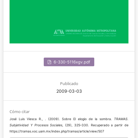
6-330-5116xgv.pdf
Publicado
2009-03-03
Cómo citar
José Luis Viesca R., . (2009). Sobre El elogio de la sombra.
TRAMAS.
Subjetividad Y Procesos Sociales
, (29), 325–330. Recuperado a partir de
https://tramas.xoc.uam.mx/index.php/tramas/article/view/507