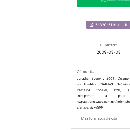
6-330-5119rti.pdf
Publicado
2009-03-03
Cómo citar
Jonathan Bueno, . (2009). Déjame 
las tinieblas.
TRAMAS. Subjetiv
Procesos Sociales
, (29), 33
Recuperado a parti
https://tramas.xoc.uam.mx/index.ph
s/article/view/509
Más formatos de cita