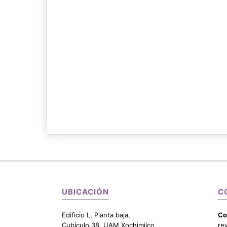
UBICACIÓN
C
Edificio L, Planta baja,
Co
Cubículo 38, UAM Xochimilco
re