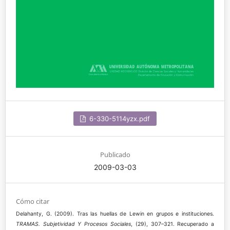
6-330-5114yzx.pdf
Publicado
2009-03-03
Cómo citar
Delahanty, G. (2009). Tras las huellas de Lewin en grupos e instituciones.
TRAMAS. Subjetividad Y Procesos Sociales
, (29), 307–321. Recuperado a