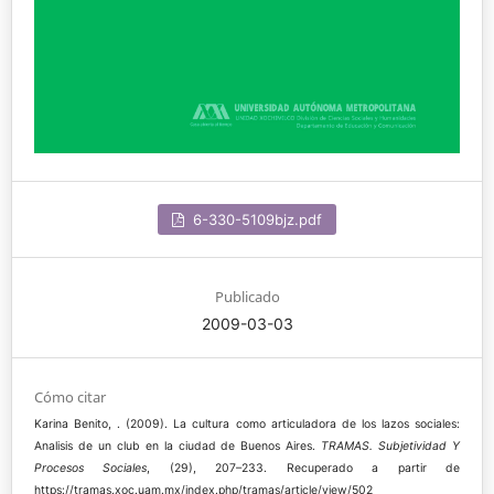
6-330-5109bjz.pdf
Publicado
2009-03-03
Cómo citar
Karina Benito, . (2009). La cultura como articuladora de los lazos sociales:
Analisis de un club en la ciudad de Buenos Aires.
TRAMAS. Subjetividad Y
Procesos Sociales
, (29), 207–233. Recuperado a partir de
https://tramas.xoc.uam.mx/index.php/tramas/article/view/502