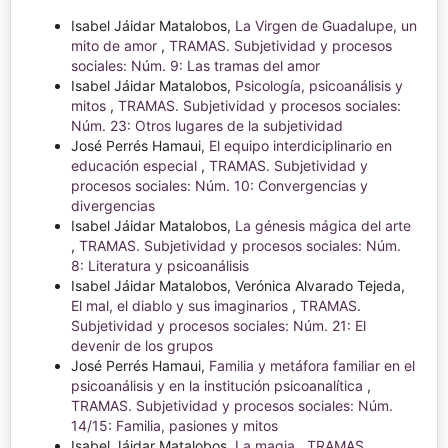
Isabel Jáidar Matalobos,
La Virgen de Guadalupe, un
mito de amor
,
TRAMAS. Subjetividad y procesos
sociales: Núm. 9: Las tramas del amor
Isabel Jáidar Matalobos,
Psicología, psicoanálisis y
mitos
,
TRAMAS. Subjetividad y procesos sociales:
Núm. 23: Otros lugares de la subjetividad
José Perrés Hamaui,
El equipo interdiciplinario en
educación especial
,
TRAMAS. Subjetividad y
procesos sociales: Núm. 10: Convergencias y
divergencias
Isabel Jáidar Matalobos,
La génesis mágica del arte
,
TRAMAS. Subjetividad y procesos sociales: Núm.
8: Literatura y psicoanálisis
Isabel Jáidar Matalobos, Verónica Alvarado Tejeda,
El mal, el diablo y sus imaginarios
,
TRAMAS.
Subjetividad y procesos sociales: Núm. 21: El
devenir de los grupos
José Perrés Hamaui,
Familia y metáfora familiar en el
psicoanálisis y en la institución psicoanalítica
,
TRAMAS. Subjetividad y procesos sociales: Núm.
14/15: Familia, pasiones y mitos
Isabel Jáidar Matalobos,
La magia
,
TRAMAS.