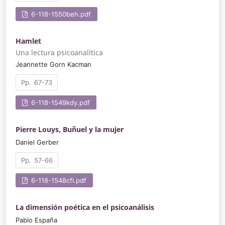
6-118-1550beh.pdf
Hamlet
Una lectura psicoanalítica
Jeannette Gorn Kacman
67-73
6-118-1549kdy.pdf
Pierre Louys, Buñuel y la mujer
Daniel Gerber
57-66
6-118-1548cfl.pdf
La dimensión poética en el psicoanálisis
Pablo España