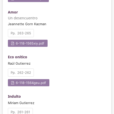
Amor
Un desencuentro
Jeannette Gorn Kacman
263-265
6-118-1565xiy.pdf
Eco onítico
Raúl Gutierrez
262-262
6-118-1564geu.pdf
Indulto
Miriam Gutierrez
261-261