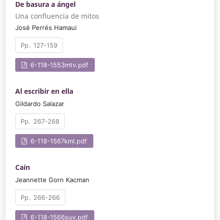
De basura a ángel
Una confluencia de mitos
José Perrés Hamaui
127-159
6-118-1553mtv.pdf
Al escribir en ella
Gildardo Salazar
267-268
6-118-1567kml.pdf
Caín
Jeannette Gorn Kacman
266-266
6-118-1566suv.pdf