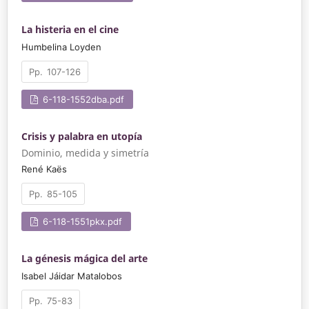
La histeria en el cine
Humbelina Loyden
107-126
6-118-1552dba.pdf
Crisis y palabra en utopía
Dominio, medida y simetría
René Kaës
85-105
6-118-1551pkx.pdf
La génesis mágica del arte
Isabel Jáidar Matalobos
75-83