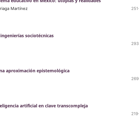
sistema educativo en México: utopías y realidades
riaga Martínez
251
ingenierías sociotécnicas
293
: Una aproximación epistemológica
269
ligencia artificial en clave transcompleja
219