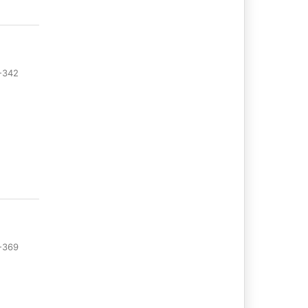
-342
-369