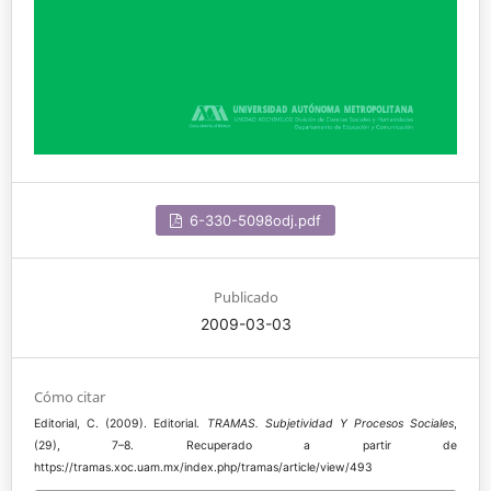
6-330-5098odj.pdf
Publicado
2009-03-03
Cómo citar
Editorial, C. (2009). Editorial.
TRAMAS. Subjetividad Y Procesos Sociales
,
(29), 7–8. Recuperado a partir de
https://tramas.xoc.uam.mx/index.php/tramas/article/view/493