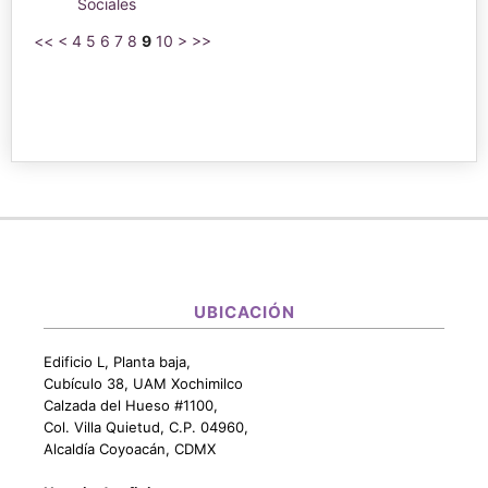
Sociales
<<
<
4
5
6
7
8
9
10
>
>>
UBICACIÓN
Edificio L, Planta baja,
Cubículo 38, UAM Xochimilco
Calzada del Hueso #1100,
Col. Villa Quietud, C.P. 04960,
Alcaldía Coyoacán, CDMX