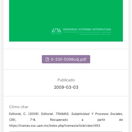
6-330-5098odj.pdf
Publicado
2009-03-03
Cómo citar
Editorial, C. (2009). Editorial.
TRAMAS. Subjetividad Y Procesos Sociales
,
(29), 7–8. Recuperado a partir de
https://tramas.xoc.uam.mx/index.php/tramas/article/view/493