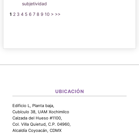
subjetividad
1
2
3
4
5
6
7
8
9
10
>
>>
UBICACIÓN
Edificio L, Planta baja,
Cubículo 38, UAM Xochimilco
Calzada del Hueso #1100,
Col. Villa Quietud, C.P. 04960,
Alcaldía Coyoacán, CDMX