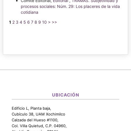
Comité Editorial,
Editorial
,
TRAMAS. Subjetividad y
procesos sociales: Núm. 29: Los placeres de la vida
cotidiana
1
2
3
4
5
6
7
8
9
10
>
>>
UBICACIÓN
Edificio L, Planta baja,
Cubículo 38, UAM Xochimilco
Calzada del Hueso #1100,
Col. Villa Quietud, C.P. 04960,