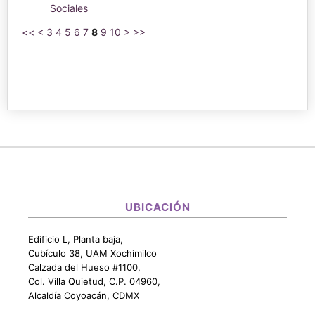
Sociales
<<
<
3
4
5
6
7
8
9
10
>
>>
UBICACIÓN
Edificio L, Planta baja,
Cubículo 38, UAM Xochimilco
Calzada del Hueso #1100,
Col. Villa Quietud, C.P. 04960,
Alcaldía Coyoacán, CDMX