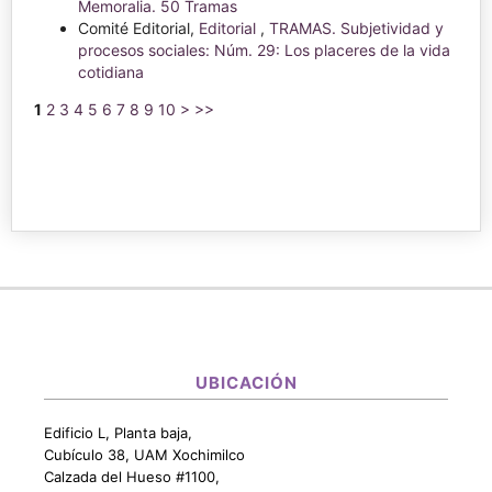
Memoralia. 50 Tramas
Comité Editorial,
Editorial
,
TRAMAS. Subjetividad y
procesos sociales: Núm. 29: Los placeres de la vida
cotidiana
1
2
3
4
5
6
7
8
9
10
>
>>
UBICACIÓN
Edificio L, Planta baja,
Cubículo 38, UAM Xochimilco
Calzada del Hueso #1100,