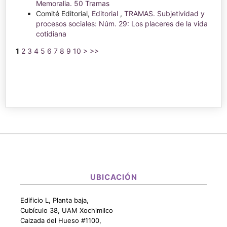
Memoralia. 50 Tramas
Comité Editorial,
Editorial
,
TRAMAS. Subjetividad y
procesos sociales: Núm. 29: Los placeres de la vida
cotidiana
1
2
3
4
5
6
7
8
9
10
>
>>
UBICACIÓN
Edificio L, Planta baja,
Cubículo 38, UAM Xochimilco
Calzada del Hueso #1100,