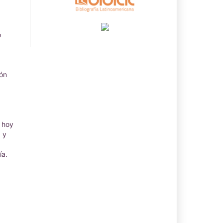
o
ión
 hoy
 y
ía.