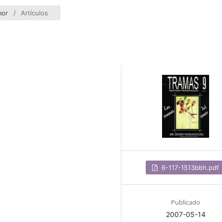
mor
/
Artículos
6-117-1513bbh.pdf
Publicado
2007-05-14