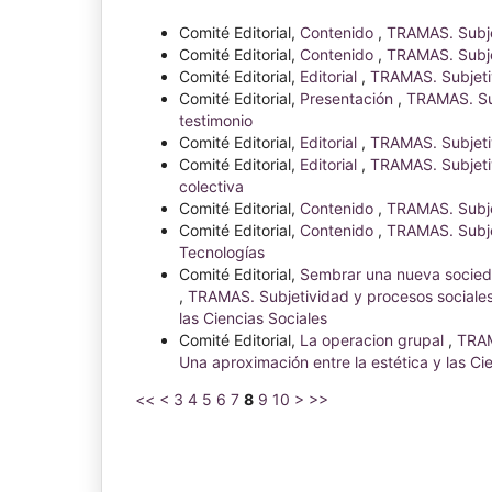
Comité Editorial,
Contenido
,
TRAMAS. Subjet
Comité Editorial,
Contenido
,
TRAMAS. Subje
Comité Editorial,
Editorial
,
TRAMAS. Subjetiv
Comité Editorial,
Presentación
,
TRAMAS. Sub
testimonio
Comité Editorial,
Editorial
,
TRAMAS. Subjetiv
Comité Editorial,
Editorial
,
TRAMAS. Subjeti
colectiva
Comité Editorial,
Contenido
,
TRAMAS. Subjet
Comité Editorial,
Contenido
,
TRAMAS. Subje
Tecnologías
Comité Editorial,
Sembrar una nueva socieda
,
TRAMAS. Subjetividad y procesos sociales:
las Ciencias Sociales
Comité Editorial,
La operacion grupal
,
TRAM
Una aproximación entre la estética y las Ci
<<
<
3
4
5
6
7
8
9
10
>
>>