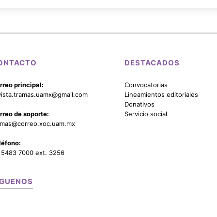
ONTACTO
DESTACADOS
rreo principal:
Convocatorias
vista.tramas.uamx@gmail.com
Lineamientos editoriales
Donativos
rreo de soporte:
Servicio social
amas@correo.xoc.uam.mx
léfono:
 5483 7000 ext. 3256
ÍGUENOS