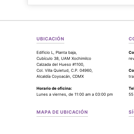
UBICACIÓN
C
Edificio L, Planta baja,
Co
Cubículo 38, UAM Xochimilco
re
Calzada del Hueso #1100,
Col. Villa Quietud, C.P. 04960,
Co
Alcaldía Coyoacán, CDMX
tr
Horario de oficina:
Te
Lunes a viernes, de 11:00 am a 03:00 pm
55
MAPA DE UBICACIÓN
S