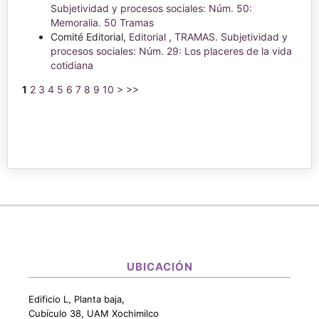
Subjetividad y procesos sociales: Núm. 50:
Memoralia. 50 Tramas
Comité Editorial,
Editorial
,
TRAMAS. Subjetividad y
procesos sociales: Núm. 29: Los placeres de la vida
cotidiana
1
2
3
4
5
6
7
8
9
10
>
>>
UBICACIÓN
Edificio L, Planta baja,
Cubículo 38, UAM Xochimilco