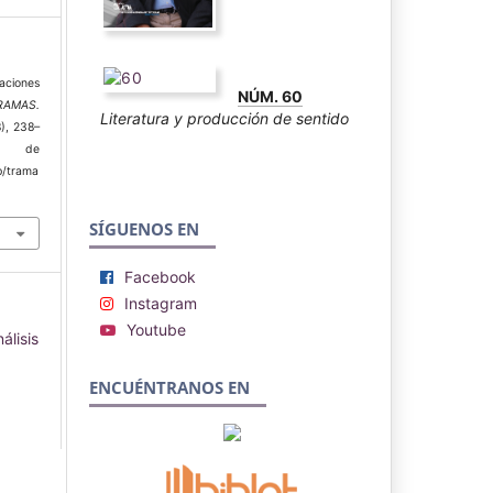
aciones
NÚM. 60
RAMAS.
Literatura y producción de sentido
8), 238–
ir de
p/trama
SÍGUENOS EN
Facebook
Instagram
Youtube
álisis
ENCUÉNTRANOS EN