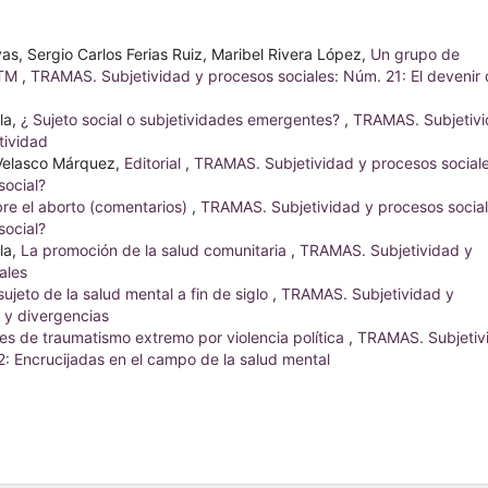
vas, Sergio Carlos Ferias Ruiz, Maribel Rivera López,
Un grupo de
PTM
,
TRAMAS. Subjetividad y procesos sociales: Núm. 21: El devenir
la,
¿ Sujeto social o subjetividades emergentes?
,
TRAMAS. Subjetiv
tividad
 Velasco Márquez,
Editorial
,
TRAMAS. Subjetividad y procesos sociale
social?
bre el aborto (comentarios)
,
TRAMAS. Subjetividad y procesos social
social?
la,
La promoción de la salud comunitaria
,
TRAMAS. Subjetividad y
ales
 sujeto de la salud mental a fin de siglo
,
TRAMAS. Subjetividad y
 y divergencias
nes de traumatismo extremo por violencia política
,
TRAMAS. Subjetiv
2: Encrucijadas en el campo de la salud mental