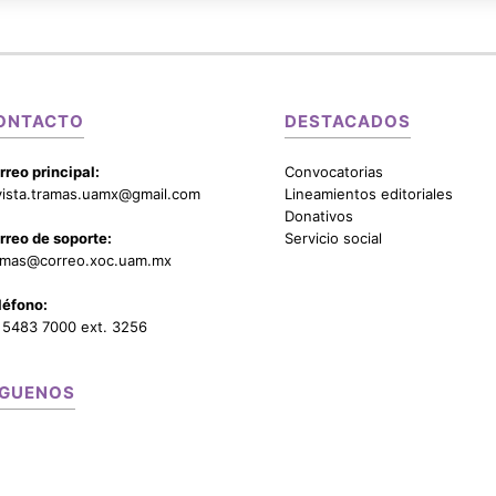
ONTACTO
DESTACADOS
rreo principal:
Convocatorias
vista.tramas.uamx@gmail.com
Lineamientos editoriales
Donativos
rreo de soporte:
Servicio social
amas@correo.xoc.uam.mx
léfono:
 5483 7000 ext. 3256
ÍGUENOS