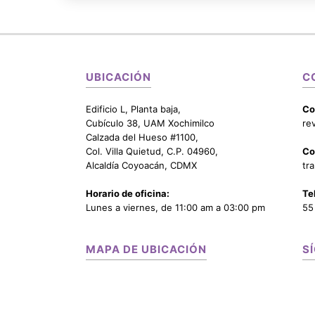
UBICACIÓN
C
Edificio L, Planta baja,
Co
Cubículo 38, UAM Xochimilco
re
Calzada del Hueso #1100,
Col. Villa Quietud, C.P. 04960,
Co
Alcaldía Coyoacán, CDMX
tr
Horario de oficina:
Te
Lunes a viernes, de 11:00 am a 03:00 pm
55
MAPA DE UBICACIÓN
S