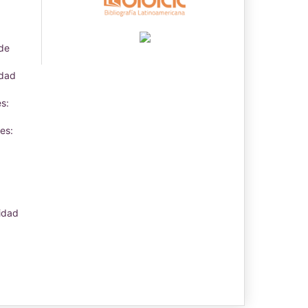
 de
idad
s:
es:
idad