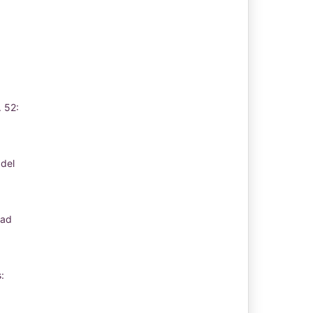
 52:
 del
:
dad
: