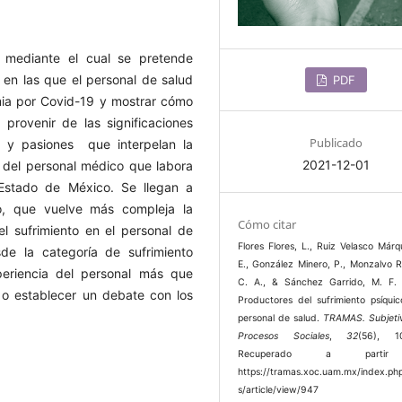
, mediante el cual se pretende
 en las que el personal de salud
PDF
ia por Covid-19 y mostrar cómo
provenir de las significaciones
Publicado
es y pasiones que interpelan la
2021-12-01
s del personal médico que labora
Estado de México. Se llegan a
ico, que vuelve más compleja la
Cómo citar
l sufrimiento en el personal de
Flores Flores, L., Ruiz Velasco Már
de la categoría de sufrimiento
E., González Minero, P., Monzalvo R
periencia del personal más que
C. A., & Sánchez Garrido, M. F. 
no o establecer un debate con los
Productores del sufrimiento psíquic
personal de salud.
TRAMAS. Subjeti
Procesos Sociales
,
32
(56), 10
Recuperado a parti
https://tramas.xoc.uam.mx/index.ph
s/article/view/947