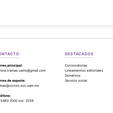
ONTACTO
DESTACADOS
rreo principal:
Convocatorias
vista.tramas.uamx@gmail.com
Lineamientos editoriales
Donativos
rreo de soporte:
Servicio social
amas@correo.xoc.uam.mx
léfono:
 5483 7000 ext. 3256