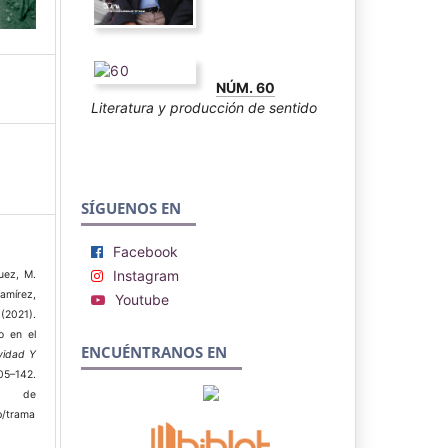
NÚM. 60
Literatura y producción de sentido
SÍGUENOS EN
Facebook
Instagram
quez, M.
amírez,
Youtube
(2021).
o en el
ENCUÉNTRANOS EN
vidad Y
5–142.
r de
p/trama