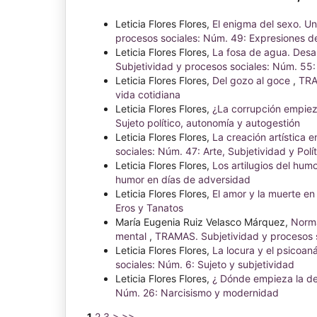
Leticia Flores Flores,
El enigma del sexo. U
procesos sociales: Núm. 49: Expresiones de
Leticia Flores Flores,
La fosa de agua. Desap
Subjetividad y procesos sociales: Núm. 55:
Leticia Flores Flores,
Del gozo al goce
,
TRA
vida cotidiana
Leticia Flores Flores,
¿La corrupción empiez
Sujeto político, autonomía y autogestión
Leticia Flores Flores,
La creación artística 
sociales: Núm. 47: Arte, Subjetividad y Polít
Leticia Flores Flores,
Los artilugios del hum
humor en días de adversidad
Leticia Flores Flores,
El amor y la muerte en 
Eros y Tanatos
María Eugenia Ruiz Velasco Márquez,
Norma
mental
,
TRAMAS. Subjetividad y procesos s
Leticia Flores Flores,
La locura y el psicoan
sociales: Núm. 6: Sujeto y subjetividad
Leticia Flores Flores,
¿ Dónde empieza la de
Núm. 26: Narcisismo y modernidad
1
2
3
>
>>