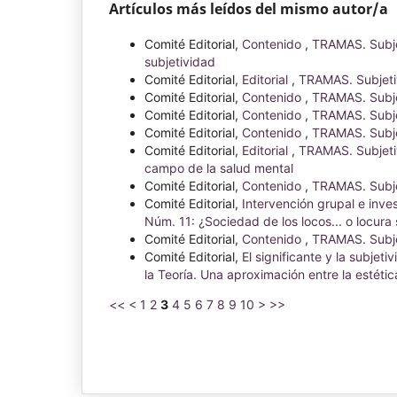
Artículos más leídos del mismo autor/a
Comité Editorial,
Contenido
,
TRAMAS. Subjet
subjetividad
Comité Editorial,
Editorial
,
TRAMAS. Subjetiv
Comité Editorial,
Contenido
,
TRAMAS. Subje
Comité Editorial,
Contenido
,
TRAMAS. Subjet
Comité Editorial,
Contenido
,
TRAMAS. Subjet
Comité Editorial,
Editorial
,
TRAMAS. Subjetiv
campo de la salud mental
Comité Editorial,
Contenido
,
TRAMAS. Subjet
Comité Editorial,
Intervención grupal e inve
Núm. 11: ¿Sociedad de los locos... o locura 
Comité Editorial,
Contenido
,
TRAMAS. Subjet
Comité Editorial,
El significante y la subjeti
la Teoría. Una aproximación entre la estétic
<<
<
1
2
3
4
5
6
7
8
9
10
>
>>