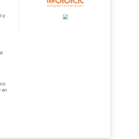
l y
el
ico
d en