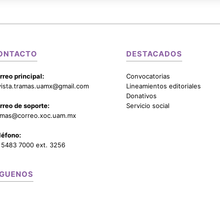
ONTACTO
DESTACADOS
rreo principal:
Convocatorias
vista.tramas.uamx@gmail.com
Lineamientos editoriales
Donativos
rreo de soporte:
Servicio social
amas@correo.xoc.uam.mx
léfono:
 5483 7000 ext. 3256
ÍGUENOS