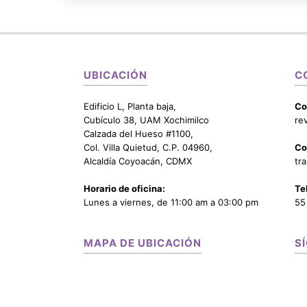
UBICACIÓN
C
Edificio L, Planta baja,
Co
Cubículo 38, UAM Xochimilco
re
Calzada del Hueso #1100,
Col. Villa Quietud, C.P. 04960,
Co
Alcaldía Coyoacán, CDMX
tr
Horario de oficina:
Te
Lunes a viernes, de 11:00 am a 03:00 pm
55
MAPA DE UBICACIÓN
S