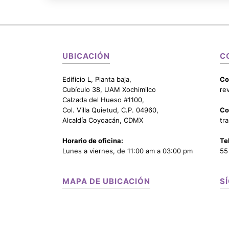
UBICACIÓN
C
Edificio L, Planta baja,
Co
Cubículo 38, UAM Xochimilco
re
Calzada del Hueso #1100,
Col. Villa Quietud, C.P. 04960,
Co
Alcaldía Coyoacán, CDMX
tr
Horario de oficina:
Te
Lunes a viernes, de 11:00 am a 03:00 pm
55
MAPA DE UBICACIÓN
S