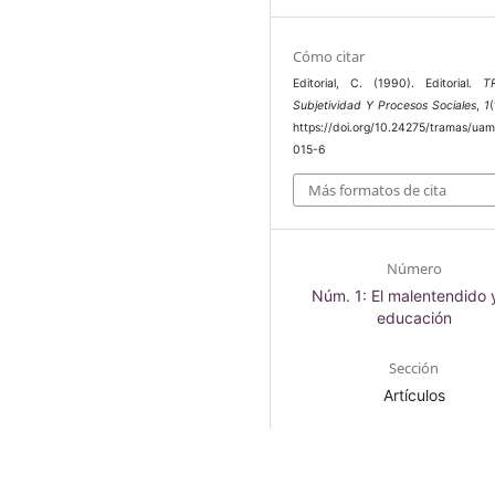
Cómo citar
Editorial, C. (1990). Editorial.
T
Subjetividad Y Procesos Sociales
,
1
(
https://doi.org/10.24275/tramas/ua
015-6
Más formatos de cita
Número
Núm. 1: El malentendido y
educación
Sección
Artículos