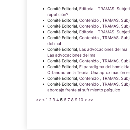
Comité Editorial,
Editorial
,
TRAMAS. Subjetiv
repetición?
Comité Editorial,
Contenido
,
TRAMAS. Subje
Comité Editorial,
Contenido
,
TRAMAS. Subje
Comité Editorial,
Editorial
,
TRAMAS. Subjetiv
Comité Editorial,
Contenido
,
TRAMAS. Subje
del mal
Comité Editorial,
Las advocaciones del mal
Las advocaciones del mal
Comité Editorial,
Contenido
,
TRAMAS. Subjet
Comité Editorial,
El paradigma del homicida 
Orfandad en la Teoría. Una aproximación ent
Comité Editorial,
Contenido
,
TRAMAS. Subjet
Comité Editorial,
Contenido
,
TRAMAS. Subjet
abordaje frente al sufrimiento psíquico
<<
<
1
2
3
4
5
6
7
8
9
10
>
>>