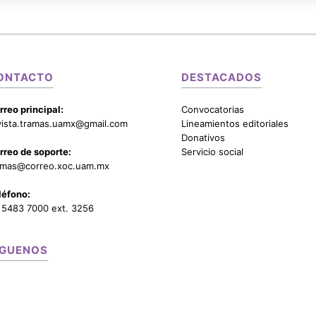
ONTACTO
DESTACADOS
rreo principal:
Convocatorias
vista.tramas.uamx@gmail.com
Lineamientos editoriales
Donativos
rreo de soporte:
Servicio social
amas@correo.xoc.uam.mx
léfono:
 5483 7000 ext. 3256
ÍGUENOS