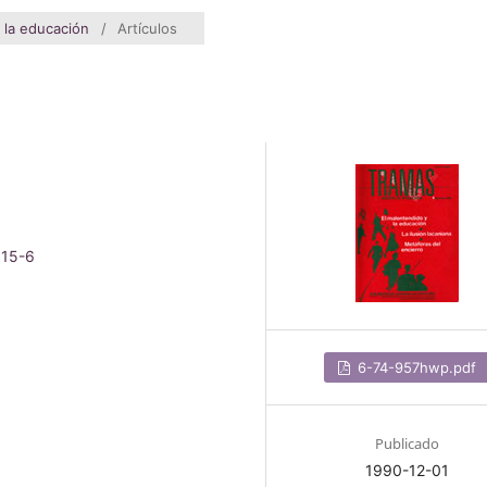
 la educación
/
Artículos
015-6
6-74-957hwp.pdf
Publicado
1990-12-01