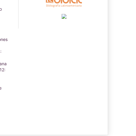
o
ones
:
iana
12:
e