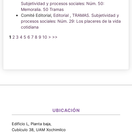
Subjetividad y procesos sociales: Núm. 50:
Memoralia. 50 Tramas
Comité Editorial,
Editorial
,
TRAMAS. Subjetividad y
procesos sociales: Núm. 29: Los placeres de la vida
cotidiana
1
2
3
4
5
6
7
8
9
10
>
>>
UBICACIÓN
Edificio L, Planta baja,
Cubículo 38, UAM Xochimilco