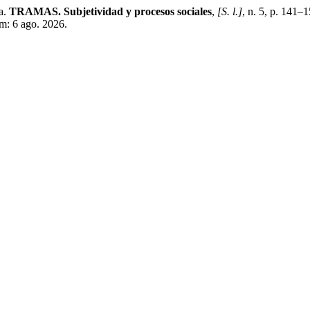
a.
TRAMAS. Subjetividad y procesos sociales
,
[S. l.]
, n. 5, p. 141–
m: 6 ago. 2026.