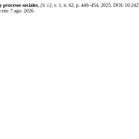
procesos sociales
,
[S. l.]
, v. 1, n. 62, p. 449–454, 2025. DOI: 10.2
o em: 7 ago. 2026.