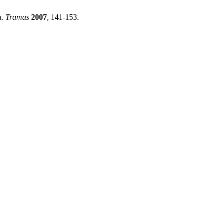
a.
Tramas
2007
, 141-153.